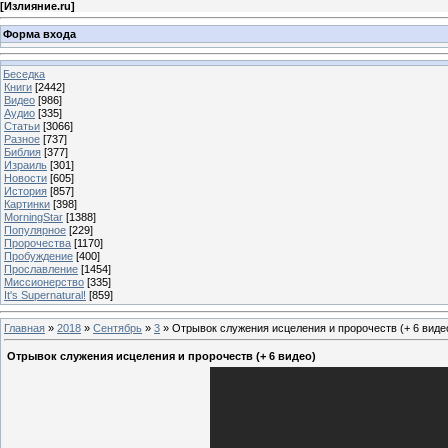
[
Излияние.ru
]
Форма входа
Беседка
Книги
[2442]
Видео
[986]
Аудио
[335]
Статьи
[3066]
Разное
[737]
Библия
[377]
Израиль
[301]
Новости
[605]
История
[857]
Картинки
[398]
MorningStar
[1388]
Популярное
[229]
Пророчества
[1170]
Пробуждение
[400]
Прославление
[1454]
Миссионерство
[335]
It's Supernatural!
[859]
Главная
»
2018
»
Сентябрь
»
3
» Отрывок служения исцеления и пророчеств (+ 6 виде
Отрывок служения исцеления и пророчеств (+ 6 видео)