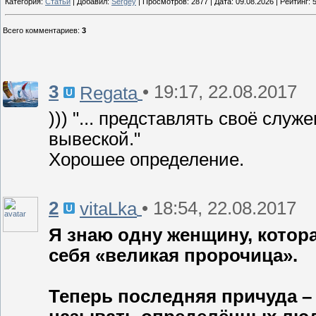
Категория:
Статьи
| Добавил:
Sergey
| Просмотров: 2877 | Дата:
09.08.2026
| Рейтинг: 5
Всего комментариев
:
3
3
• 19:17, 22.08.2017
Regata
))) "... представлять своё слу
вывеской."
Хорошее определение.
2
• 18:54, 22.08.2017
vitaLka
Я знаю одну женщину, котор
себя «великая пророчица».
Теперь последняя причуда – 