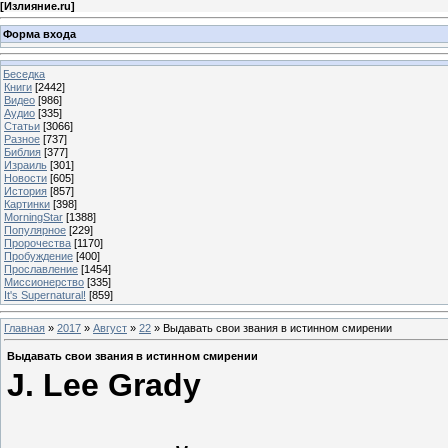
[
Излияние.ru
]
Форма входа
Беседка
Книги
[2442]
Видео
[986]
Аудио
[335]
Статьи
[3066]
Разное
[737]
Библия
[377]
Израиль
[301]
Новости
[605]
История
[857]
Картинки
[398]
MorningStar
[1388]
Популярное
[229]
Пророчества
[1170]
Пробуждение
[400]
Прославление
[1454]
Миссионерство
[335]
It's Supernatural!
[859]
Главная
»
2017
»
Август
»
22
» Выдавать свои звания в истинном смирении
Выдавать свои звания в истинном смирении
J. Lee Grady