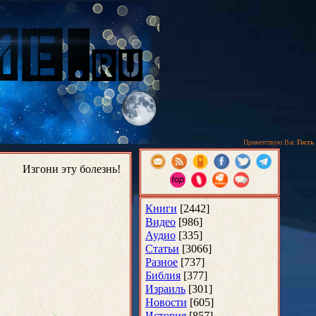
Приветствую Вас
Гость
Изгони эту болезнь!
Книги
[2442]
Видео
[986]
Аудио
[335]
Статьи
[3066]
Разное
[737]
Библия
[377]
Израиль
[301]
Новости
[605]
История
[857]