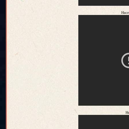
Насе
Не