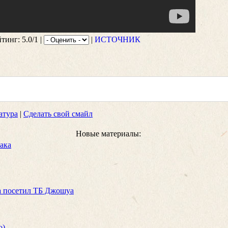
йтинг: 5.0/1 |
|
ИСТОЧНИК
атура
|
Сделать свой смайл
Новые материалы:
рака
а посетил ТБ Джошуа
о)