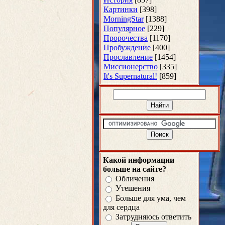
Картинки
[398]
MorningStar
[1388]
Популярное
[229]
Пророчества
[1170]
Пробуждение
[400]
Прославление
[1454]
Миссионерство
[335]
It's Supernatural!
[859]
Какой информации
больше на сайте?
Обличения
Утешения
Больше для ума, чем
для сердца
Затрудняюсь ответить