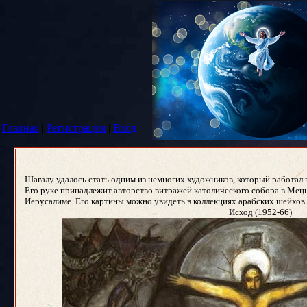
Главная
|
Регистрация
|
Вход
Шагалу удалось стать одним из немногих художников, который работал 
Его руке принадлежит авторство витражей католического собора в Мецц
Иерусалиме. Его картины можно увидеть в коллекциях арабских шейхов.
Исход (1952-66)