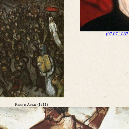
(07.07.1887
Каин и Авель (1911)