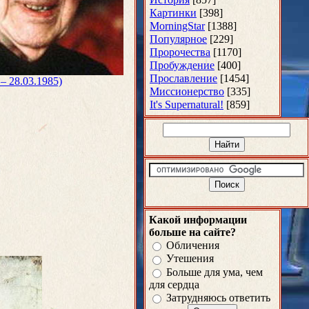
Картинки
[398]
MorningStar
[1388]
Популярное
[229]
Пророчества
[1170]
Пробуждение
[400]
Прославление
[1454]
 – 28.03.1985)
Миссионерство
[335]
It's Supernatural!
[859]
Какой информации
больше на сайте?
Обличения
Утешения
Больше для ума, чем
для сердца
Затрудняюсь ответить