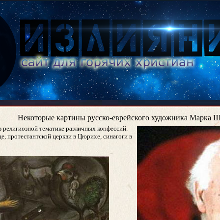
Некоторые картины русско-еврейского художника Марка Ш
в религиозной тематике различных конфессий.
е, протестантской церкви в Цюрихе, синагоги в