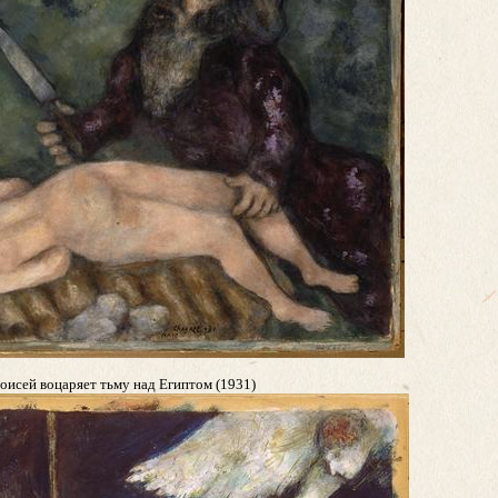
оисей воцаряет тьму над Египтом (1931)