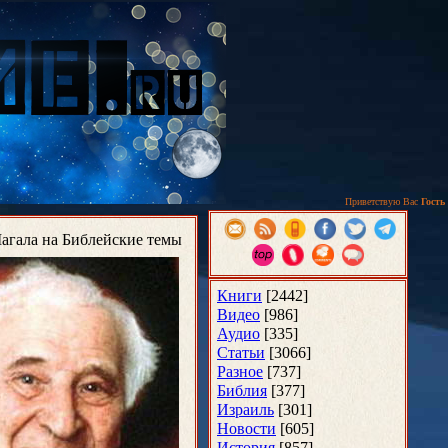
Приветствую Вас
Гость
агала на Библейские темы
Книги
[2442]
Видео
[986]
Аудио
[335]
Статьи
[3066]
Разное
[737]
Библия
[377]
Израиль
[301]
Новости
[605]
История
[857]