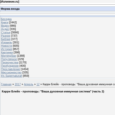
[
Излияние.ru
]
Форма входа
Беседка
Книги
[2442]
Видео
[986]
Аудио
[335]
Статьи
[3066]
Разное
[737]
Библия
[377]
Израиль
[301]
Новости
[605]
История
[857]
Картинки
[398]
MorningStar
[1388]
Популярное
[229]
Пророчества
[1170]
Пробуждение
[400]
Прославление
[1454]
Миссионерство
[335]
It's Supernatural!
[859]
Главная
»
2017
»
Апрель
»
12
» Карри Блейк - проповедь: "Ваша духовная иммунная си
Карри Блейк - проповедь: "Ваша духовная иммунная система" (часть 2)