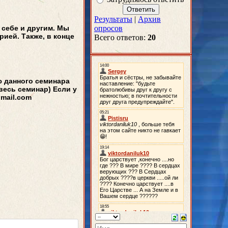
Результаты
|
Архив
 себе и другим. Мы
опросов
ией. Также, в конце
Всего ответов:
20
ю данного семинара
 весь семинар) Если у
gmail.com