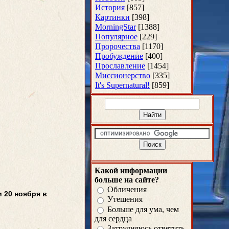
История
[857]
Картинки
[398]
MorningStar
[1388]
Популярное
[229]
Пророчества
[1170]
Пробуждение
[400]
Прославление
[1454]
Миссионерство
[335]
It's Supernatural!
[859]
Какой информации
больше на сайте?
Обличения
 20 ноября в
Утешения
Больше для ума, чем
для сердца
Затрудняюсь ответить