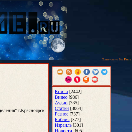
Приветствую Вас
Гость
Книги
[2442]
Видео
[986]
Аудио
[335]
Статьи
[3064]
еления" г.Красноярск
Разное
[737]
Библия
[377]
Израиль
[301]
Новости
[605]