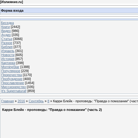
[
Излияние.ru
]
Форма входа
Беседка
Книги
[2442]
Видео
[986]
Аудио
[335]
Статьи
[3066]
Разное
[737]
Библия
[377]
Израиль
[301]
Новости
[605]
История
[857]
Картинки
[398]
MorningStar
[1388]
Популярное
[229]
Пророчества
[1170]
Пробуждение
[400]
Прославление
[1454]
Миссионерство
[335]
It's Supernatural!
[859]
Главная
»
2016
»
Сентябрь
»
8
» Карри Блейк - проповедь: "Правда о помазании" (част
Карри Блейк - проповедь: "Правда о помазании" (часть 2)