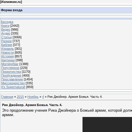
[
Излияние.ru
]
Форма входа
Беседка
Книги
[2442]
Видео
[986]
Аудио
[335]
Статьи
[3066]
Разное
[737]
Библия
[377]
Израиль
[301]
Новости
[605]
История
[857]
Картинки
[398]
MorningStar
[1388]
Популярное
[229]
Пророчества
[1170]
Пробуждение
[400]
Прославление
[1454]
Миссионерство
[335]
It's Supernatural!
[859]
Главная
»
2015
»
Ноябрь
»
4
» Рик Джойнер. Армия Божья. Часть 4.
Рик Джойнер. Армия Божья. Часть 4.
Это продолжение учения Рика Джойнера о Божьей армии, которой должн
армии.