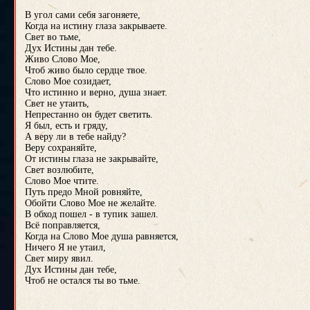
В угол сами себя загоняете,
Когда на истину глаза закрываете.
Свет во тьме,
Дух Истины дан тебе.
Живо Слово Мое,
Чтоб живо было сердце твое.
Слово Мое созидает,
Что истинно и верно, душа знает.
Свет не утаить,
Непрестанно он будет светить.
Я был, есть и гряду,
А веру ли в тебе найду?
Веру сохраняйте,
От истины глаза не закрывайте,
Свет возлюбите,
Слово Мое чтите.
Путь предо Мной ровняйте,
Обойти Слово Мое не желайте.
В обход пошел - в тупик зашел.
Всё поправляется,
Когда на Слово Мое душа равняется,
Ничего Я не утаил,
Свет миру явил.
Дух Истины дан тебе,
Чтоб не остался ты во тьме.