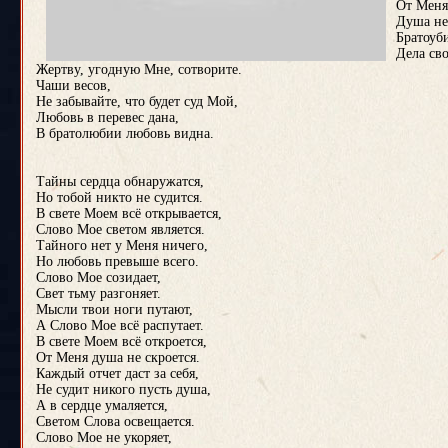
От Меня
Душа не
Братоуб
Дела св
Жертву, угодную Мне, сотворите.
Чаши весов,
Не забывайте, что будет суд Мой,
Любовь в перевес дана,
В братолюбии любовь видна.
Тайны сердца обнаружатся,
Но тобой никто не судится.
В свете Моем всё открывается,
Слово Мое светом является.
Тайного нет у Меня ничего,
Но любовь превыше всего.
Слово Мое созидает,
Свет тьму разгоняет.
Мысли твои ноги путают,
А Слово Мое всё распутает.
В свете Моем всё откроется,
От Меня душа не скроется.
Каждый отчет даст за себя,
Не судит никого пусть душа,
А в сердце умаляется,
Светом Слова освещается.
Слово Мое не укоряет,