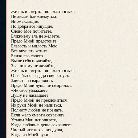
Жизнь и смерть - во власти языка,
Не желай ближнему зла.
Иномыслящие,
Но добра все ищущие.
Слово Мое почитаете,
Ближнему зла не желаете.
Предо Мной предстоите,
Благость и милость Мою
Все вкушать хотите,
Ближнего своего
Выше себя почитайте,
Зла никому не желайте,
Жизнь и смерть - во власти языка,
От избытка сердца говорят уста.
Зависть и сварливость,
Предо Мной душа не смирилась.
«Я» свое ублажаете,
Душу не насыщаете.
Предо Мной не преклониться,
Из руки Моей не напиться,
Полноту любви не познать,
Если жало смерти сохранять.
Уставы Мои исполняете,
Когда любовь в душе сохраняете.
Чистый исток хранит душа,
Когда из Моей руки