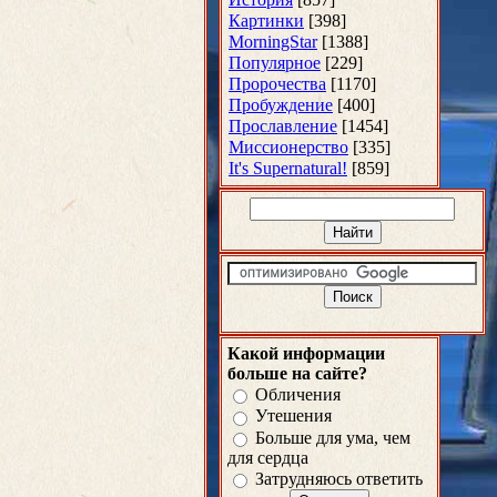
Картинки
[398]
MorningStar
[1388]
Популярное
[229]
Пророчества
[1170]
Пробуждение
[400]
Прославление
[1454]
Миссионерство
[335]
It's Supernatural!
[859]
Какой информации
больше на сайте?
Обличения
Утешения
Больше для ума, чем
для сердца
Затрудняюсь ответить