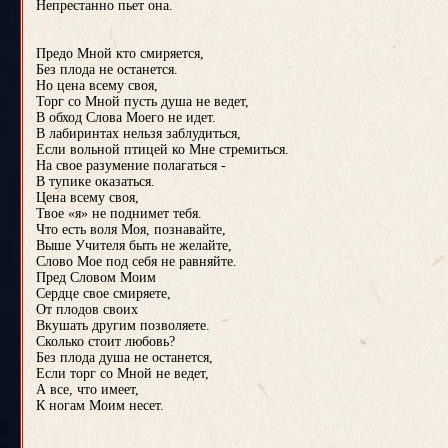
Непрестанно пьет она.
Предо Мной кто смиряется,
Без плода не останется.
Но цена всему своя,
Торг со Мной пусть душа не ведет,
В обход Слова Моего не идет.
В лабиринтах нельзя заблудиться,
Если вольной птицей ко Мне стремиться.
На свое разумение полагаться -
В тупике оказаться.
Цена всему своя,
Твое «я» не поднимет тебя.
Что есть воля Моя, познавайте,
Выше Учителя быть не желайте,
Слово Мое под себя не равняйте.
Пред Словом Моим
Сердце свое смиряете,
От плодов своих
Вкушать другим позволяете.
Сколько стоит любовь?
Без плода душа не останется,
Если торг со Мной не ведет,
А все, что имеет,
К ногам Моим несет.