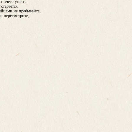
 ничего утаить
 старается.
ийцами не пребывайте,
ои пересмотрите,