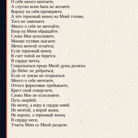
О себе много мечтаете,
А слугою всем быть не желаете.
Корону на себя примеряете,
А что терновый венец на Моей голове,
Того не замечаете.
Много о себе не мечтайте,
Взор на Меня обращайте.
Слово Мое исполняете,
Моими путями шагаете.
Мечта мечтой остаётся,
Если терновый венец
В счет тобой не берется.
В сердце мечта,
Сокрушаться предо Мной душа должна.
До Небес не добраться,
Если от земли не оторваться.
Много о себе мечтаете,
Оттого фарисеями пребываете,
Крест свой отвергаете,
Слово Мое не исполняете.
Путь скорбей,
Не мечту, а веру в сердце имей.
Не мечтой, а верой живи,
Не корону, а терновый венец
В сердце неси,
Участь Мою со Мной раздели.