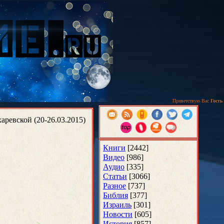
Приветствую Вас
Гость
ревской (20-26.03.2015)
Книги
[2442]
Видео
[986]
Аудио
[335]
Статьи
[3066]
Разное
[737]
Библия
[377]
Израиль
[301]
Новости
[605]
История
[857]