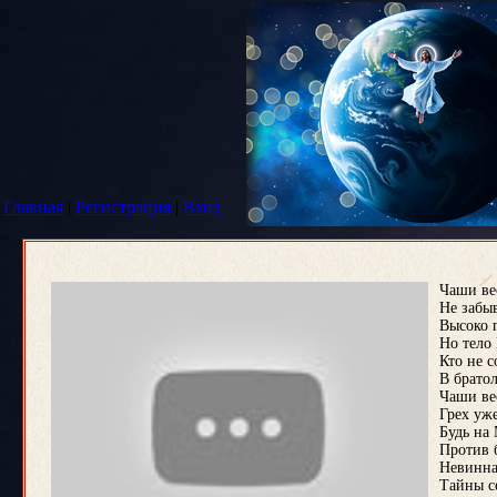
Главная
|
Регистрация
|
Вход
Чаши ве
Не забыв
Высоко 
Но тело
Кто не 
В брато
Чаши ве
Грех уж
Будь на
Против 
Невинна
Тайны с