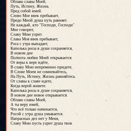
Облако славы Моей,
Путь, Истину, Жизнь
Пред собой имей.
Слово Мое ввек пребывает,
Предо Мной душа путь равняет.
Не каждый, кто "Господи, Господи"
Мне говорит,
Славу Мою узрит.
Слава Моя ввек пребывает,
Роса с утра выпадает,
Капелька росы в душе сохраняется,
В новом дне
Полнота любви Моей открывается.
От веры к вере идёте,
В славу Мою непременно придете,
В Слове Моем не сомневайтесь,
На Путь, Истину, Жизнь равняйтесь.
От славы к славе идете,
Когда верой живете.
Капелька росы в душе сохраняется,
В новом дне новое открывается.
Облако славы Моей,
А ты веру имей,
Что всё только начинается,
Росой с утра душа умывается.
Напрасных дел нет у Меня,
Славу Мою пусть узрит душа твоя.