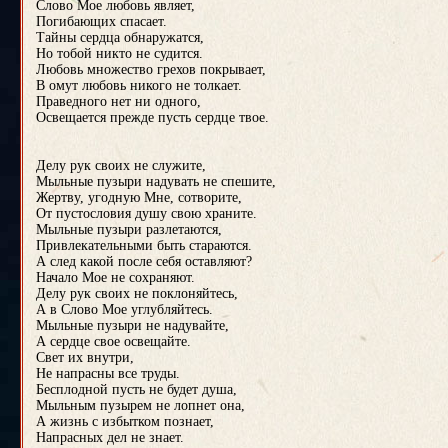
Слово Мое любовь являет,
Погибающих спасает.
Тайны сердца обнаружатся,
Но тобой никто не судится.
Любовь множество грехов покрывает,
В омут любовь никого не толкает.
Праведного нет ни одного,
Освещается прежде пусть сердце твое.
Делу рук своих не служите,
Мыльные пузыри надувать не спешите,
Жертву, угодную Мне, сотворите,
От пустословия душу свою храните.
Мыльные пузыри разлетаются,
Привлекательными быть стараются.
А след какой после себя оставляют?
Начало Мое не сохраняют.
Делу рук своих не поклоняйтесь,
А в Слово Мое углубляйтесь.
Мыльные пузыри не надувайте,
А сердце свое освещайте.
Свет их внутри,
Не напрасны все труды.
Бесплодной пусть не будет душа,
Мыльным пузырем не лопнет она,
А жизнь с избытком познает,
Напрасных дел не знает.