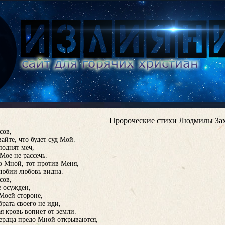
Пророческие стихи Людмилы Заха
сов,
айте, что будет суд Мой.
поднят меч,
 Мое не рассечь.
со Мной, тот против Меня,
любии любовь видна.
сов,
е осужден,
 Моей стороне,
брата своего не иди,
я кровь вопиет от земли.
ердца предо Мной открываются,