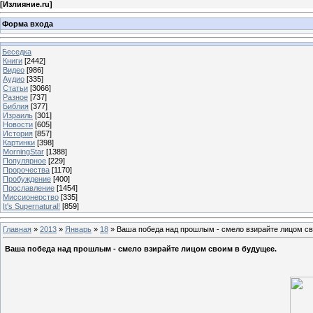
[
Излияние.ru
]
Форма входа
Беседка
Книги
[2442]
Видео
[986]
Аудио
[335]
Статьи
[3066]
Разное
[737]
Библия
[377]
Израиль
[301]
Новости
[605]
История
[857]
Картинки
[398]
MorningStar
[1388]
Популярное
[229]
Пророчества
[1170]
Пробуждение
[400]
Прославление
[1454]
Миссионерство
[335]
It's Supernatural!
[859]
Главная
»
2013
»
Январь
»
18
» Ваша победа над прошлым - смело взирайте лицом св
Ваша победа над прошлым - смело взирайте лицом своим в будущее.