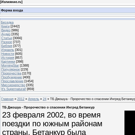
[
Излияние.ru
]
Форма входа
Беседка
Книги
[2442]
Видео
[986]
Аудио
[335]
Статьи
[3066]
Разное
[737]
Библия
[377]
Израиль
[301]
Новости
[605]
История
[857]
Картинки
[398]
MorningStar
[1388]
Популярное
[229]
Пророчества
[1170]
Пробуждение
[400]
Прославление
[1454]
Миссионерство
[335]
It's Supernatural!
[859]
Главная
»
2012
»
Апрель
»
24
» ТБ Джошуа - Пророчество о спасении Ингред Бетанку
ТБ Джошуа - Пророчество о спасении Ингред Бетанкур
23 февраля 2002, во время
поездки по южным районам
страны, Бетанкур была