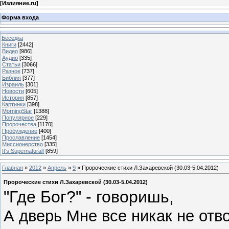
[
Излияние.ru
]
Форма входа
Беседка
Книги
[2442]
Видео
[986]
Аудио
[335]
Статьи
[3066]
Разное
[737]
Библия
[377]
Израиль
[301]
Новости
[605]
История
[857]
Картинки
[398]
MorningStar
[1388]
Популярное
[229]
Пророчества
[1170]
Пробуждение
[400]
Прославление
[1454]
Миссионерство
[335]
It's Supernatural!
[859]
Главная
»
2012
»
Апрель
»
9
» Пророческие стихи Л.Захаревской (30.03-5.04.2012)
Пророческие стихи Л.Захаревской (30.03-5.04.2012)
"Где Бог?" - говоришь,
А дверь Мне все никак не от