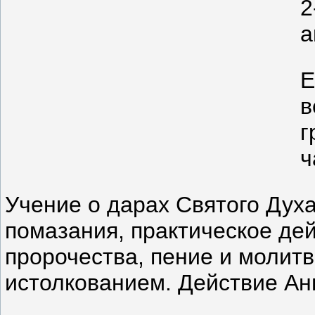
2
а
Е
в
г
ч
Учение о дарах Святого Духа
помазания, практическое де
пророчества, пение и молитв
истолкованием. Действие Анг