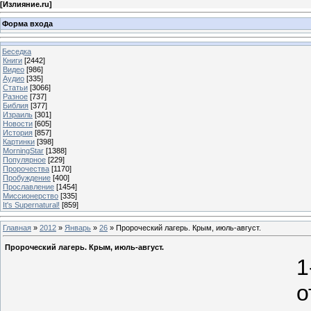
[
Излияние.ru
]
Форма входа
Беседка
Книги
[2442]
Видео
[986]
Аудио
[335]
Статьи
[3066]
Разное
[737]
Библия
[377]
Израиль
[301]
Новости
[605]
История
[857]
Картинки
[398]
MorningStar
[1388]
Популярное
[229]
Пророчества
[1170]
Пробуждение
[400]
Прославление
[1454]
Миссионерство
[335]
It's Supernatural!
[859]
Главная
»
2012
»
Январь
»
26
» Пророческий лагерь. Крым, июль-август.
Пророческий лагерь. Крым, июль-август.
1
о