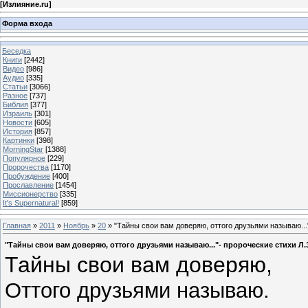
[
Излияние.ru
]
Форма входа
Беседка
Книги
[2442]
Видео
[986]
Аудио
[335]
Статьи
[3066]
Разное
[737]
Библия
[377]
Израиль
[301]
Новости
[605]
История
[857]
Картинки
[398]
MorningStar
[1388]
Популярное
[229]
Пророчества
[1170]
Пробуждение
[400]
Прославление
[1454]
Миссионерство
[335]
It's Supernatural!
[859]
Главная
»
2011
»
Ноябрь
»
20
» "Тайны свои вам доверяю, оттого друзьями называю...
"Тайны свои вам доверяю, оттого друзьями называю..."- пророческие стихи Л.
Тайны свои вам доверяю,
Оттого друзьями называю.