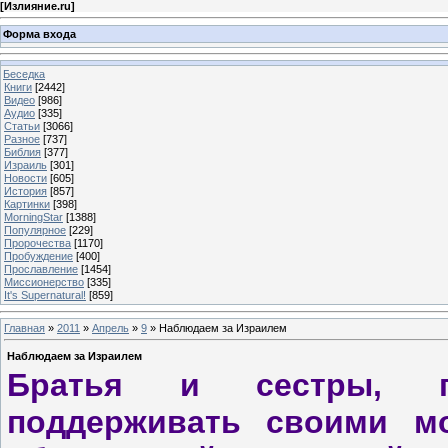
[
Излияние.ru
]
Форма входа
Беседка
Книги
[2442]
Видео
[986]
Аудио
[335]
Статьи
[3066]
Разное
[737]
Библия
[377]
Израиль
[301]
Новости
[605]
История
[857]
Картинки
[398]
MorningStar
[1388]
Популярное
[229]
Пророчества
[1170]
Пробуждение
[400]
Прославление
[1454]
Миссионерство
[335]
It's Supernatural!
[859]
Главная
»
2011
»
Апрель
»
9
» Наблюдаем за Израилем
Наблюдаем за Израилем
Братья и сестры, п
поддерживать своими м