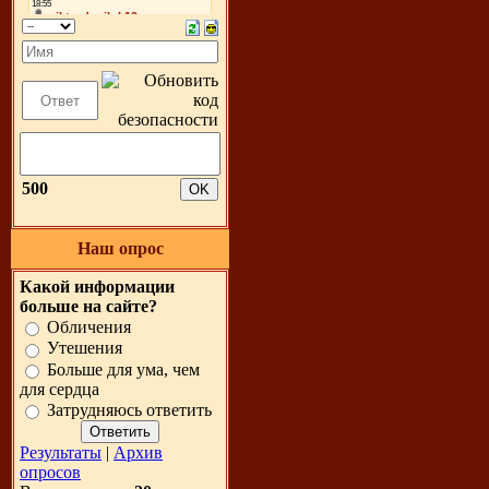
500
Наш опрос
Какой информации
больше на сайте?
Обличения
Утешения
Больше для ума, чем
для сердца
Затрудняюсь ответить
Результаты
|
Архив
опросов