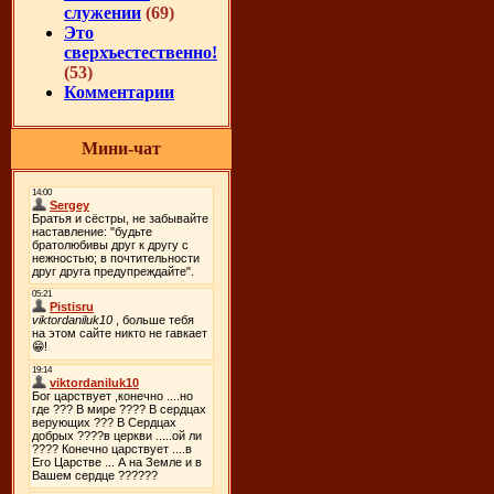
служении
(69)
Это
сверхъестественно!
(53)
Комментарии
Мини-чат