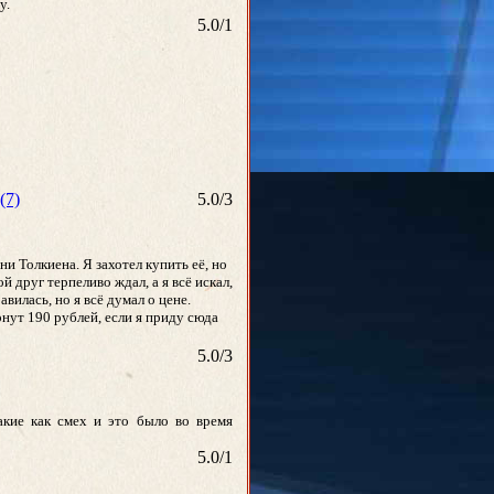
у.
5.0
/
1
(7)
5.0
/
3
ни Толкиена. Я захотел купить её, но
й друг терпеливо ждал, а я всё искал,
вилась, но я всё думал о цене.
рнут 190 рублей, если я приду сюда
5.0
/
3
акие как смех и это было во время
5.0
/
1