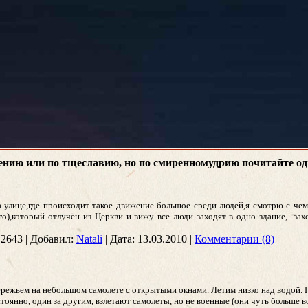
рению или по тщеславию, но по смиренномудрию почитайте од
 улице,где происходит такое движение большое среди людей,я смотрю с чем
),который отлучён из Церкви и вижу все люди заходят в одно здание,...зах
2643
|
Добавил:
Natali
|
Дата:
13.03.2010
|
Комментарии (8)
режьем на небольшом самолете с открытыми окнами. Летим низко над водой.
тоянно, один за другим, взлетают самолеты, но не военные (они чуть больше