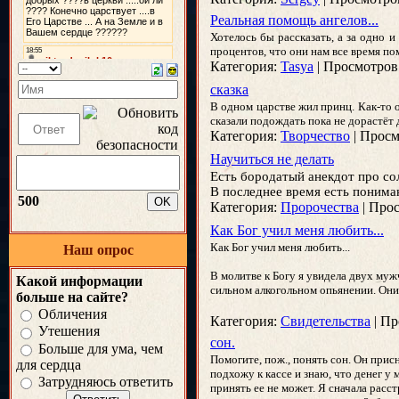
Реальная помощь ангелов...
Хотелось бы рассказать, а за одно и
процентов, что они нам все время по
Категория:
Tasya
|
Просмотров
сказка
В одном царстве жил принц. Как-то 
сказали подождать пока не дорастёт 
Категория:
Творчество
|
Просм
Научиться не делать
Есть бородатый анекдот про сол
В последнее время есть пониман
500
Категория:
Пророчества
|
Прос
Как Бог учил меня любить...
Как Бог учил меня любить...
Наш опрос
В молитве к Богу я увидела двух муж
Какой информации
сильном алкогольном опьянении. Они
больше на сайте?
Обличения
Категория:
Свидетельства
|
Пр
Утешения
сон.
Больше для ума, чем
Помогите, пож., понять сон. Он прис
для сердца
подхожу к кассе и знаю, что денег у
Затрудняюсь ответить
принять ее не может. Я сначала расс