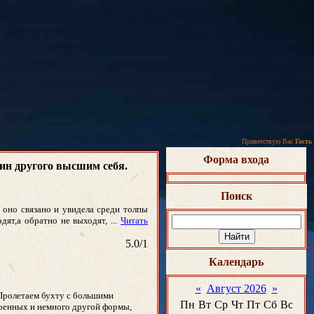
Приветствую Вас
Гость
Форма входа
ин другого высшим себя.
Поиск
 оно связано и увидела среди толпы
одят,а обратно не выходят,
...
Читать
5.0
/
1
Календарь
«
Август 2026
»
 Пролетаем бухту с большими
Пн
Вт
Ср
Чт
Пт
Сб
Вс
 военных и немного другой формы,