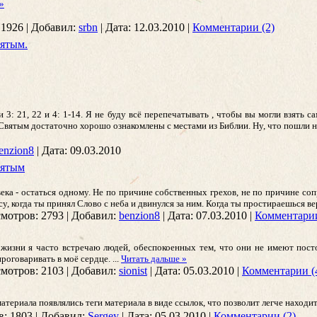
»
1926
|
Добавил:
srbn
|
Дата:
12.03.2010
|
Комментарии (2)
вятым.
 3: 21, 22 и 4: 1-14. Я не буду всё перепечатывать , чтобы вы могли взять 
ом Святым достаточно хорошо ознакомлены с местами из Библии. Ну, что пошли
enzion8
|
Дата:
09.03.2010
вятым
ка - остаться одному. Не по причине собственных грехов, не по причине сопр
су, когда ты принял Слово с неба и двинулся за ним. Когда ты простираешься в
мотров:
2793
|
Добавил:
benzion8
|
Дата:
07.03.2010
|
Комментарии
жизни я часто встречаю людей, обеспокоенных тем, что они не имеют пост
проговаривать в моё сердце.
...
Читать дальше »
мотров:
2103
|
Добавил:
sionist
|
Дата:
05.03.2010
|
Комментарии (
 материала появлялись теги материала в виде ссылок, что позволит легче наход
в:
1803
|
Добавил:
Sergey
|
Дата:
05.03.2010
|
Комментарии (2)