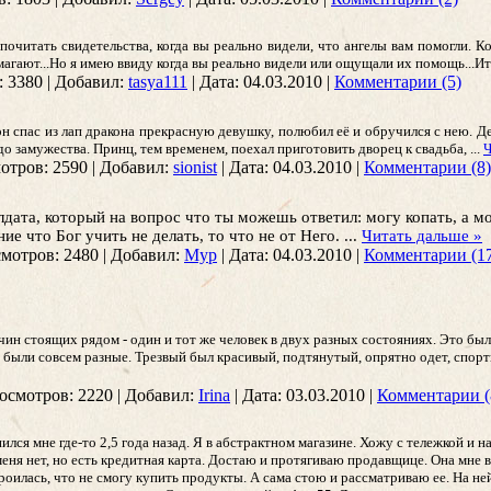
 почитать свидетельства, когда вы реально видели, что ангелы вам помогли. К
магают...Но я имею ввиду когда вы реально видели или ощущали их помощь...Ита
:
3380
|
Добавил:
tasya111
|
Дата:
04.03.2010
|
Комментарии (5)
он спас из лап дракона прекрасную девушку, полюбил её и обручился с нею. 
до замужества. Принц, тем временем, поехал приготовить дворец к свадьба,
...
Ч
отров:
2590
|
Добавил:
sionist
|
Дата:
04.03.2010
|
Комментарии (8)
дата, который на вопрос что ты можешь ответил: могу копать, а мо
ие что Бог учить не делать, то что не от Него.
...
Читать дальше »
мотров:
2480
|
Добавил:
Мур
|
Дата:
04.03.2010
|
Комментарии (1
чин стоящих рядом - один и тот же человек в двух разных состояниях. Это был
 были совсем разные. Трезвый был красивый, подтянутый, опрятно одет, спо
осмотров:
2220
|
Добавил:
Irina
|
Дата:
03.03.2010
|
Комментарии (
нился мне где-то 2,5 года назад. Я в абстрактном магазине. Хожу с тележкой и 
 меня нет, но есть кредитная карта. Достаю и протягиваю продавщице. Она мне 
троилась, что не смогу купить продукты. А сама стою и рассматриваю ее. На н