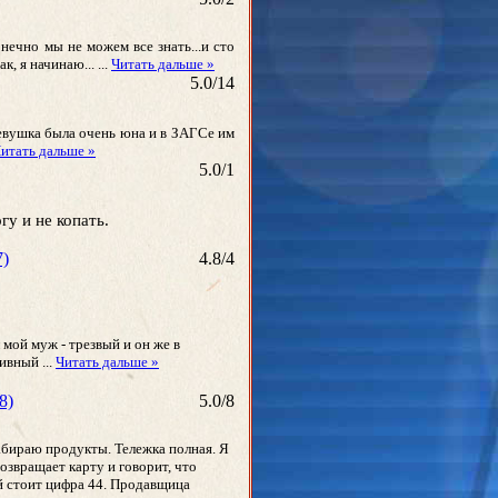
онечно мы не можем все знать...и сто
к, я начинаю...
...
Читать дальше »
5.0
/
14
Девушка была очень юна и в ЗАГСе им
итать дальше »
5.0
/
1
гу и не копать.
7)
4.8
/
4
 мой муж - трезвый и он же в
ртивный
...
Читать дальше »
8)
5.0
/
8
набираю продукты. Тележка полная. Я
возвращает карту и говорит, что
ей стоит цифра 44. Продавщица