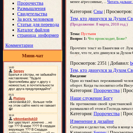
менее агрессивные,
...
Читать дальше 
Пророчества
Размышления
Категория:
Сны
|
Просмотров:
Свидетельства
Тем, кто двинулся за Духом С
За всех человеков
Статьи для перевода
(Продолжение. 8 марта, 2010 год.)
Каталог файлов
Тема:
Пустыня
страница_информер
Вопрос 1:
Что происходит, Боже?
Комментарии
Прочтите текст из Евангелия от Луки
более, что те, кто двинулся за Дух
Мини-чат
Просмотров:
2351
|
Добавил:
b
Тем, кто двинулся за Духом С
Введение
Одно из тяжёлых переживаний челове
оборот. Когда ты посвятил себя Иису
Категория:
Пророчества
|
Прос
Наше служение Богу
На протяжении своей христианской 
размышлял об этом и Господь начал 
Категория:
Пророчества
|
Прос
Изменение в дизайне
Сегодня я сделал так, чтобы в конце
Категория:
Sergey
|
Просмотро