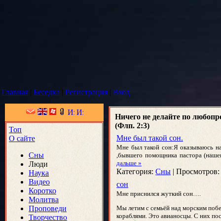
Главная
|
Беседка
|
Регистрация
|
Вход
Ничего не делайте по любоп
(Флп. 2:3)
Топ
Мне был такой сон.
О сайте
Мне был такой сон:Я оказываюсь на
Сны
,бывшего помощника пастора (нашего
дальше »
Люди
Категория:
Сны
|
Просмотров:
Наука
Видео
сон
Коротко
Мне приснился жуткий сон….
Молитва
Проповеди
Мы летим с семьёй над морским побе
кораблями. Это авианосцы. С них пос
Творчество