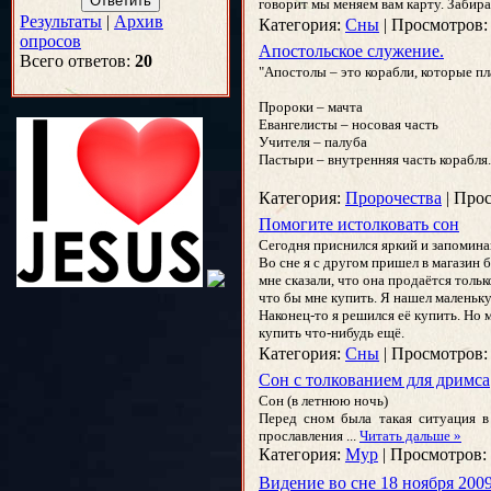
говорит мы меняем вам карту. Забира
Результаты
|
Архив
Категория:
Сны
|
Просмотров:
опросов
Апостольское служение.
Всего ответов:
20
"Апостолы – это корабли, которые пла
Пророки – мачта
Евангелисты – носовая часть
Учителя – палуба
Пастыри – внутренняя часть корабля
Категория:
Пророчества
|
Прос
Помогите истолковать сон
Сегодня приснился яркий и запомин
Во сне я с другом пришел в магазин б
мне сказали, что она продаётся тольк
что бы мне купить. Я нашел маленьку
Наконец-то я решился её купить. Но м
купить что-нибудь ещё.
Категория:
Сны
|
Просмотров:
Сон с толкованием для дримса
Сон (в летнюю ночь)
Перед сном была такая ситуация в
прославления
...
Читать дальше »
Категория:
Мур
|
Просмотров:
Видение во сне 18 ноября 200