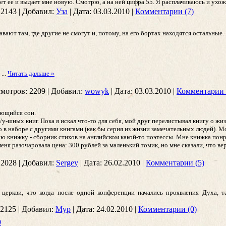
ет ее и выдает мне новую. Смотрю, а на ней цифра 55. Я расплачиваюсь и ухож
2143
|
Добавил:
Уза
|
Дата:
03.03.2010
|
Комментарии (7)
вают там, где другие не смогут и, потому, на его бортах находятся остальные.
.
...
Читать дальше »
мотров:
2209
|
Добавил:
wowyk
|
Дата:
03.03.2010
|
Комментарии 
ающийся сон.
/у-шных книг. Пока я искал что-то для себя, мой друг перелистывал книгу о жиз
о в наборе с другими книгами (как бы серия из жизни замечательных людей). Мо
ю книжку - сборник стихов на английском какой-то поэтессы. Мне книжка понра
еня разочаровала цена: 300 рублей за маленький томик, но мне сказали, что ве
2028
|
Добавил:
Sergey
|
Дата:
26.02.2010
|
Комментарии (5)
 церкви, что когда после одной конференции начались проявления Духа, т
2125
|
Добавил:
Мур
|
Дата:
24.02.2010
|
Комментарии (0)
9