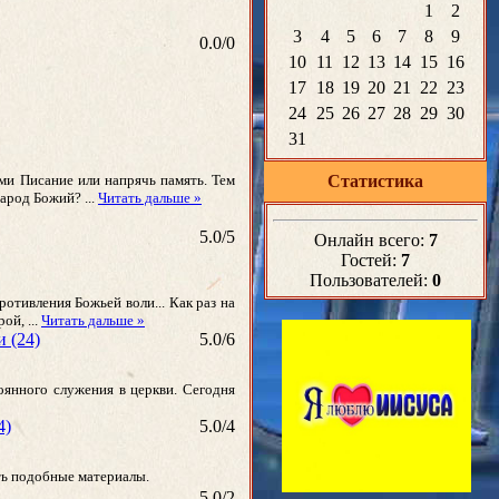
1
2
3
4
5
6
7
8
9
0.0
/
0
10
11
12
13
14
15
16
17
18
19
20
21
22
23
24
25
26
27
28
29
30
31
сами Писание или напрячь память. Тем
Статистика
 народ Божий?
...
Читать дальше »
5.0
/
5
Онлайн всего:
7
Гостей:
7
Пользователей:
0
отивления Божьей воли... Как раз на
ерой,
...
Читать дальше »
 (24)
5.0
/
6
оянного служения в церкви. Сегодня
4)
5.0
/
4
ить подобные материалы.
5.0
/
2